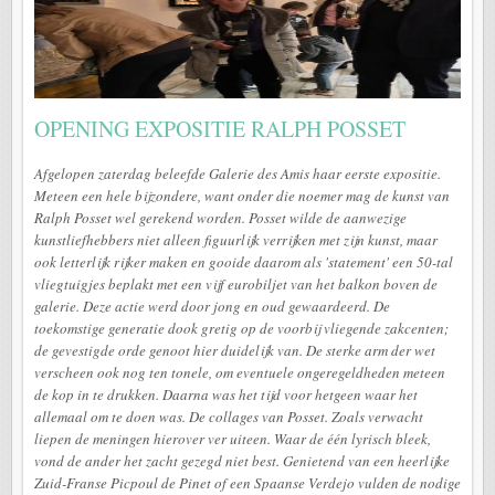
OPENING EXPOSITIE RALPH POSSET
Afgelopen zaterdag beleefde Galerie des Amis haar eerste expositie.
Meteen een hele bijzondere, want onder die noemer mag de kunst van
Ralph Posset wel gerekend worden. Posset wilde de aanwezige
kunstliefhebbers niet alleen figuurlijk verrijken met zijn kunst, maar
ook letterlijk rijker maken en gooide daarom als 'statement' een 50-tal
vliegtuigjes beplakt met een vijf eurobiljet van het balkon boven de
galerie. Deze actie werd door jong en oud gewaardeerd. De
toekomstige generatie dook gretig op de voorbij vliegende zakcenten;
de gevestigde orde genoot hier duidelijk van. De sterke arm der wet
verscheen ook nog ten tonele, om eventuele ongeregeldheden meteen
de kop in te drukken. Daarna was het tijd voor hetgeen waar het
allemaal om te doen was. De collages van Posset. Zoals verwacht
liepen de meningen hierover ver uiteen. Waar de één lyrisch bleek,
vond de ander het zacht gezegd niet best. Genietend van een heerlijke
Zuid-Franse Picpoul de Pinet of een Spaanse Verdejo vulden de nodige