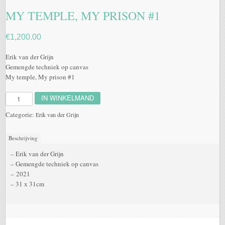
MY TEMPLE, MY PRISON #1
€
1,200.00
Erik van der Grijn
Gemengde techniek op canvas
My temple, My prison #1
IN WINKELMAND
My
temple,
Categorie:
Erik van der Grijn
My
prison
#1
Beschrijving
aantal
– Erik van der Grijn
– Gemengde techniek op canvas
– 2021
– 31 x 31cm