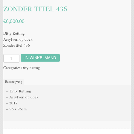
ZONDER TITEL 436
€
6,000.00
Ditty Ketting
Acrylverf op doek
Zonder titel 436
IN WINKELMAND
Zonder
titel
Categorie:
Ditty Ketting
436
aantal
Beschrijving
– Ditty Ketting
– Acrylverf op doek
– 2017
– 96 x 96cm