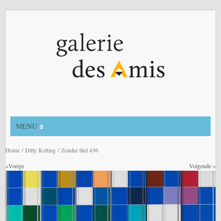
MENU
Home
/
Ditty Ketting
/ Zonder titel 436
«Vorige
Volgende »