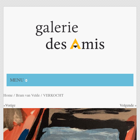
MENU
Home
/
Bram van Velde
/ VERKOCHT
«Vorige
Volgende »