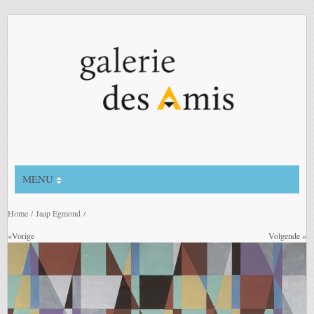
MENU
Home
/
Jaap Egmond
/
«Vorige
Volgende »