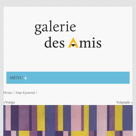
MENU
Home
/
Jaap Egmond
/
«Vorige
Volgende »