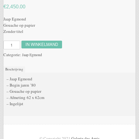
€
2,450.00
Jaap Egmond
Gouache op papier
Zonder titel
IN WINKELMAND
Aantal
Categorie:
Jaap Egmond
Beschrijving
– Jaap Egmond
– Begin jaren ’80
– Gouache op papier
– Afmeting 62 x 62cm
– Ingelijst
© Copyright 2021
Galerie des Amis